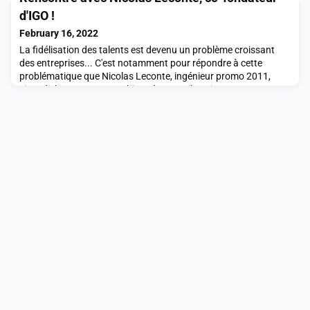
présidents Arnaud Mathi
d'IGO !
February 16, 2022
La fidélisation des talents est devenu un problème croissant
des entreprises... C'est notamment pour répondre à cette
problématique que Nicolas Leconte, ingénieur promo 2011,
vient de lancer IGO, un cabinet de conseils qui propose une
approche moderne des RH orientée "People Operations".
Entretien avec Nicolas qui nous explique sa vision et la valeur
ajoutée d'IGO ! Quel a été ton parcours depuis