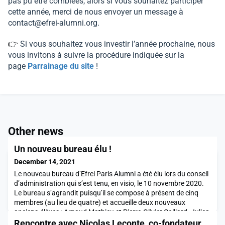
pas pu être comblées, alors si vous souhaitez participer
cette année, merci de nous envoyer un message à
contact@efrei-alumni.org
.
👉
Si vous souhaitez vous investir l’année prochaine, nous
vous invitons à suivre la procédure indiquée sur la
page
Parrainage du site
!
Other news
Un nouveau bureau élu !
December 14, 2021
Le nouveau bureau d’Efrei Paris Alumni a été élu lors du conseil
d’administration qui s’est tenu, en visio, le 10 novembre 2020.
Le bureau s’agrandit puisqu’il se compose à présent de cinq
membres (au lieu de quatre) et accueille deux nouveaux
anciens-élèves : Arnaud Mathieu et Pierre-Olivier Colliard. Julien
Renard : Président Marc Lecuyer et Pierre-Olivier Colliard : Vice-
Rencontre avec Nicolas Leconte, co-fondateur