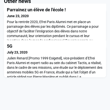
Other news
Parrainez un élève de l'école !
June 23, 2020
Pour la rentrée 2020, Efrei Paris Alumni met en place un
parrainage des élèves par les diplômés. Ce parrainage a pour
objectif de faciliter l’intégration des élèves dans notre
communauté, leur orientation pendant le cursus et leur
insertion dans le monde professionnel.Devenir parrain ou
marraine, c’est simple !Vous êtes diplômé-e d’Efrei Paris depuis
5G
au moins 2 ans et vous avez envie d’accompagner
July 23, 2020
Julien Renard [Promo 1999 Esigetel], vice-président d’Efrei
Paris Alumni et expert radio au sein du cabinet Tactis, a réalisé,
dans le cadre de ses missions, une étude sur le déploiement des
antennes mobiles 5G en France, étude qui a fait l’objet d’un
article rédigé par Pierre Manière et publié dans La
Tribune."L'étude montre que dans les zones péri-urbaines, il
faudra environ 30% de sites supplém