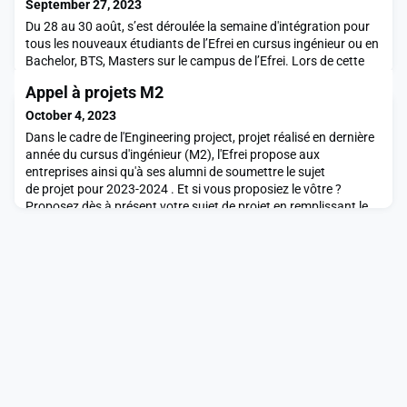
September 27, 2023
Du 28 au 30 août, s’est déroulée la semaine d'intégration pour
tous les nouveaux étudiants de l’Efrei en cursus ingénieur ou en
Bachelor, BTS, Masters sur le campus de l’Efrei. Lors de cette
semaine, Efrei Paris Alumni était présente pour parler « force du
Appel à projets M2
réseau » auprès des élèves.En plus des traditionnels amphis
d’information, l’association représentée par le président, le pôle
October 4, 2023
alumni, et l'équ
Dans le cadre de l'Engineering project, projet réalisé en dernière
année du cursus d'ingénieur (M2), l'Efrei propose aux
entreprises ainsi qu'à ses alumni de soumettre le sujet
de projet pour 2023-2024 . Et si vous proposiez le vôtre ?
Proposez dès à présent votre sujet de projet en remplissant le
lien « Efrei -Appel à Projet 2023- 2024 » sur la plateforme
: https://forms.monday.com/forms/1120894b