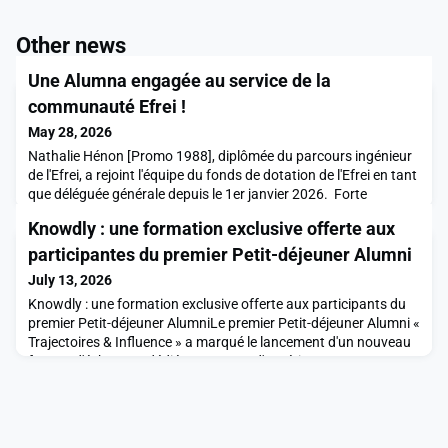
Other news
Une Alumna engagée au service de la
communauté Efrei !
May 28, 2026
Nathalie Hénon [Promo 1988], diplômée du parcours ingénieur
de l'Efrei, a rejoint l'équipe du fonds de dotation de l'Efrei en tant
que déléguée générale depuis le 1er janvier 2026. Forte
d'un parcours riche au sein de grands groupes internationaux
Knowdly : une formation exclusive offerte aux
de la tech, Nathalie apporte une expertise stratégique ainsi
qu'une vision résolument tournée vers l'animation et la
participantes du premier Petit-déjeuner Alumni
mobilisation de la communauté des
July 13, 2026
Knowdly : une formation exclusive offerte aux participants du
premier Petit-déjeuner AlumniLe premier Petit-déjeuner Alumni «
Trajectoires & Influence » a marqué le lancement d'un nouveau
format d'échanges dédié au partage d'expériences et au
développement professionnel.Pour prolonger les discussions et
offrir à chaque participant des ressources concrètes, Knowdly
a mis à disposition une formation